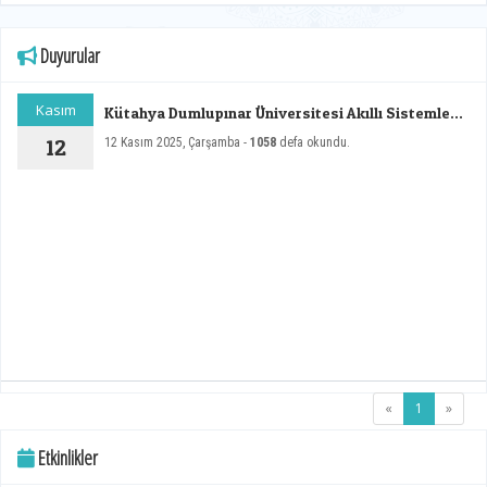
Duyurular
Kasım
Kütahya Dumlupınar Üniversitesi Akıllı Sistemler
Tasarım Uygulama ve Araştırma Merkezi
12
12 Kasım 2025, Çarşamba -
1058
defa okundu.
(current)
«
1
»
Etkinlikler